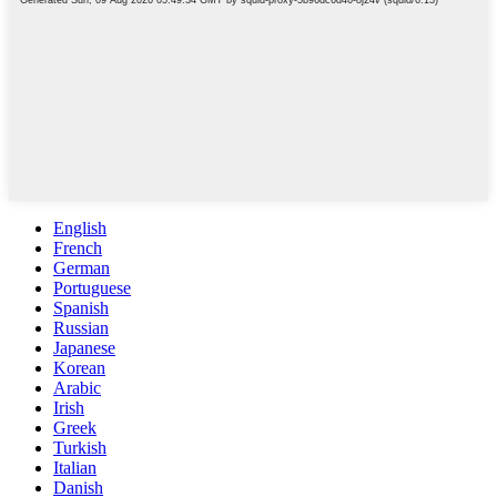
English
French
German
Portuguese
Spanish
Russian
Japanese
Korean
Arabic
Irish
Greek
Turkish
Italian
Danish