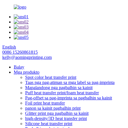
English
0086 15260861815
kelly@aomingprinting.com
Balay
Mga produkto
Spot color heat transfer print
Taas nga pag-atiman sa mga label sa pag-imprinta
Mapalandong nga pagbalhin sa kainit
Puff heat transfer print/foam heat transfer
Pag-offset sa pag-imprinta sa pagbalhin sa kainit
Foil print heat transfer
panon sa kainit pagbalhin print
Glitter print nga pagbalhin sa kainit
high-density/3D heat transfer print
Silicone heat transfer print