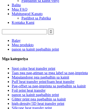
Pagbalhin sa kainit vinyl
Balita
Mga FAQ
Mahitungod Kanato
Paglibot sa Pabrika
Kontaka Kami
Balay
Mga produkto
panon sa kainit pagbalhin print
Mga kategoriya
Spot color heat transfer print
Taas nga pag-atiman sa mga label sa pag-imprinta
Mapalandong nga pagbalhin sa kainit
Puff heat transfer print/foam heat transfer
Pag-offset sa pag-imprinta sa pagbalhin sa kainit
Foil print heat transfer
panon sa kainit pagbalhin print
Glitter print nga pagbalhin sa kainit
high-density/3D heat transfer print
Silicone heat transfer print