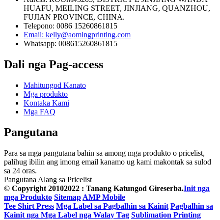
HUAFU, MEILING STREET, JINJIANG, QUANZHOU,
FUJIAN PROVINCE, CHINA.
Telepono: 0086 15260861815
Email: kelly@aomingprinting.com
Whatsapp: 008615260861815
Dali nga Pag-access
Mahitungod Kanato
Mga produkto
Kontaka Kami
Mga FAQ
Pangutana
Para sa mga pangutana bahin sa among mga produkto o pricelist,
palihug ibilin ang imong email kanamo ug kami makontak sa sulod
sa 24 oras.
Pangutana Alang sa Pricelist
© Copyright 20102022 : Tanang Katungod Gireserba.
Init nga
mga Produkto
Sitemap
AMP Mobile
Tee Shirt Press
Mga Label sa Pagbalhin sa Kainit
Pagbalhin sa
Kainit nga Mga Label nga Walay Tag
Sublimation Printing