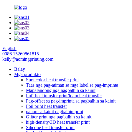
English
0086 15260861815
kelly@aomingprinting.com
Balay
Mga produkto
Spot color heat transfer print
Taas nga pag-atiman sa mga label sa pag-imprinta
Mapalandong nga pagbalhin sa kainit
Puff heat transfer print/foam heat transfer
Pag-offset sa pag-imprinta sa pagbalhin sa kainit
Foil print heat transfer
panon sa kainit pagbalhin print
Glitter print nga pagbalhin sa kainit
high-density/3D heat transfer print
Silicone heat transfer print