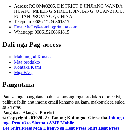
Adress: ROOM#3205, DISTRICT E JINJIANG WANDA
HUAFU, MEILING STREET, JINJIANG, QUANZHOU,
FUJIAN PROVINCE, CHINA.
Telepono: 0086 15260861815
Email: kelly@aomingprinting.com
Whatsapp: 008615260861815
Dali nga Pag-access
Mahitungod Kanato
Mga produkto
Kontaka Kami
Mga FAQ
Pangutana
Para sa mga pangutana bahin sa among mga produkto o pricelist,
palihug ibilin ang imong email kanamo ug kami makontak sa sulod
sa 24 oras.
Pangutana Alang sa Pricelist
© Copyright 20102022 : Tanang Katungod Gireserba.
Init nga
mga Produkto
Sitemap
AMP Mobile
Tee Shirt Press
Mga Disenyo sa Heat Press Shirt
Heat Press