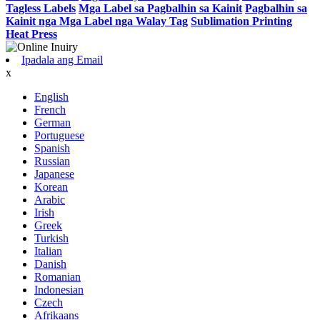
Tagless Labels
Mga Label sa Pagbalhin sa Kainit
Pagbalhin sa
Kainit nga Mga Label nga Walay Tag
Sublimation Printing
Heat Press
Ipadala ang Email
x
English
French
German
Portuguese
Spanish
Russian
Japanese
Korean
Arabic
Irish
Greek
Turkish
Italian
Danish
Romanian
Indonesian
Czech
Afrikaans