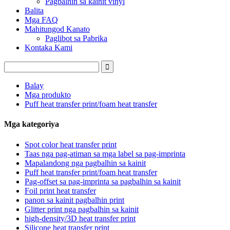
Pagbalhin sa kainit vinyl
Balita
Mga FAQ
Mahitungod Kanato
Paglibot sa Pabrika
Kontaka Kami
Balay
Mga produkto
Puff heat transfer print/foam heat transfer
Mga kategoriya
Spot color heat transfer print
Taas nga pag-atiman sa mga label sa pag-imprinta
Mapalandong nga pagbalhin sa kainit
Puff heat transfer print/foam heat transfer
Pag-offset sa pag-imprinta sa pagbalhin sa kainit
Foil print heat transfer
panon sa kainit pagbalhin print
Glitter print nga pagbalhin sa kainit
high-density/3D heat transfer print
Silicone heat transfer print