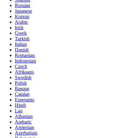
Russian
Japanese
Korean
Arabic
Irish
Greek
Turkish
Italian
Danish
Romanian
Indonesian
Czech
Afrikaans
Swedish
Polish
Basque
Catalan
Esperanto
Hindi
Lao
Albanian
Amharic
Armenian
Azerbaijani