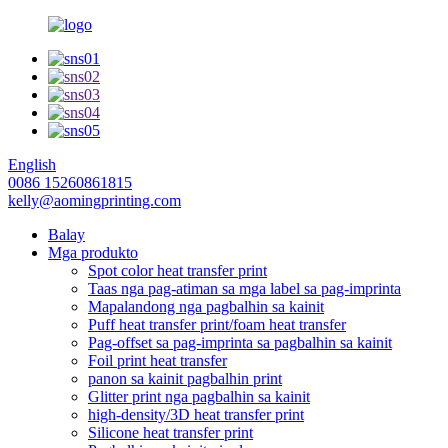
English
0086 15260861815
kelly@aomingprinting.com
Balay
Mga produkto
Spot color heat transfer print
Taas nga pag-atiman sa mga label sa pag-imprinta
Mapalandong nga pagbalhin sa kainit
Puff heat transfer print/foam heat transfer
Pag-offset sa pag-imprinta sa pagbalhin sa kainit
Foil print heat transfer
panon sa kainit pagbalhin print
Glitter print nga pagbalhin sa kainit
high-density/3D heat transfer print
Silicone heat transfer print