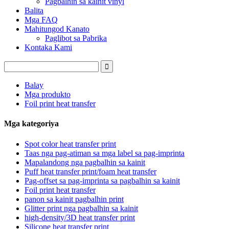
Pagbalhin sa kainit vinyl
Balita
Mga FAQ
Mahitungod Kanato
Paglibot sa Pabrika
Kontaka Kami
Balay
Mga produkto
Foil print heat transfer
Mga kategoriya
Spot color heat transfer print
Taas nga pag-atiman sa mga label sa pag-imprinta
Mapalandong nga pagbalhin sa kainit
Puff heat transfer print/foam heat transfer
Pag-offset sa pag-imprinta sa pagbalhin sa kainit
Foil print heat transfer
panon sa kainit pagbalhin print
Glitter print nga pagbalhin sa kainit
high-density/3D heat transfer print
Silicone heat transfer print