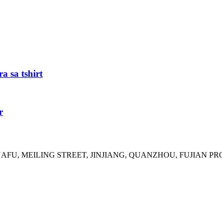
a sa tshirt
r
HUAFU, MEILING STREET, JINJIANG, QUANZHOU, FUJIAN PR