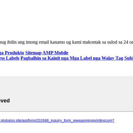
hug ibilin ang imong email kanamo ug kami makontak sa sulod sa 24 or
ga Produkto
Sitemap
AMP Mobile
ess Labels
Pagbalhin sa Kainit nga Mga Label nga Walay Tag
Subl