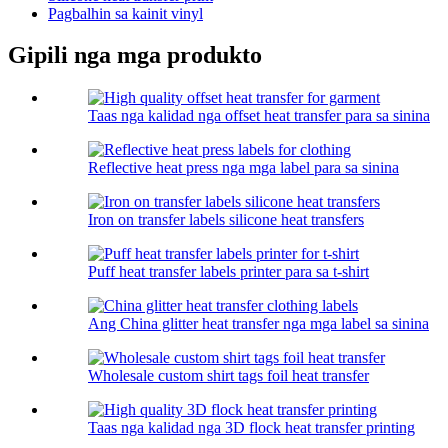
Pagbalhin sa kainit vinyl
Gipili nga mga produkto
Taas nga kalidad nga offset heat transfer para sa sinina
Reflective heat press nga mga label para sa sinina
Iron on transfer labels silicone heat transfers
Puff heat transfer labels printer para sa t-shirt
Ang China glitter heat transfer nga mga label sa sinina
Wholesale custom shirt tags foil heat transfer
Taas nga kalidad nga 3D flock heat transfer printing