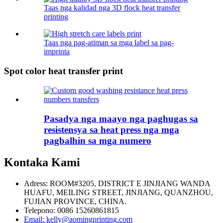
Taas nga kalidad nga 3D flock heat transfer
printing
Taas nga pag-atiman sa mga label sa pag-
imprinta
Spot color heat transfer print
Pasadya nga maayo nga paghugas sa
resistensya sa heat press nga mga
pagbalhin sa mga numero
Kontaka Kami
Adress: ROOM#3205, DISTRICT E JINJIANG WANDA
HUAFU, MEILING STREET, JINJIANG, QUANZHOU,
FUJIAN PROVINCE, CHINA.
Telepono: 0086 15260861815
Email: kelly@aomingprinting.com