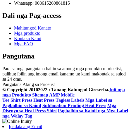
Whatsapp: 008615260861815
Dali nga Pag-access
Mahitungod Kanato
Mga produkto
Kontaka Kami
Mga FAQ
Pangutana
Para sa mga pangutana bahin sa among mga produkto o pricelist,
palihug ibilin ang imong email kanamo ug kami makontak sa sulod
sa 24 oras.
Pangutana Alang sa Pricelist
© Copyright 20102022 : Tanang Katungod Gireserba.
Init nga
mga Produkto
Sitemap
AMP Mobile
Tee Shirt Press
Heat Press Tagless Labels
Mga Label sa
Pagbalhin sa Kainit
Sublimation Printing Heat Press
Mga
Disenyo sa Heat Press Shirt
Pagbalhin sa Kainit nga Mga Label
nga Walay Tag
Ipadala ang Email