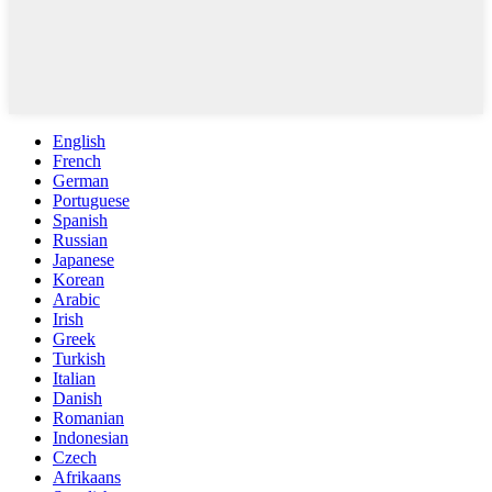
English
French
German
Portuguese
Spanish
Russian
Japanese
Korean
Arabic
Irish
Greek
Turkish
Italian
Danish
Romanian
Indonesian
Czech
Afrikaans