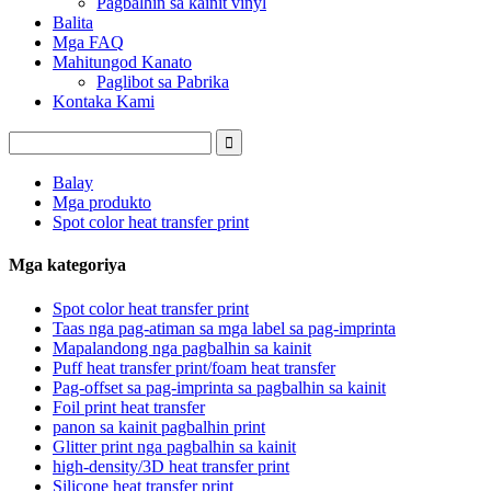
Pagbalhin sa kainit vinyl
Balita
Mga FAQ
Mahitungod Kanato
Paglibot sa Pabrika
Kontaka Kami
Balay
Mga produkto
Spot color heat transfer print
Mga kategoriya
Spot color heat transfer print
Taas nga pag-atiman sa mga label sa pag-imprinta
Mapalandong nga pagbalhin sa kainit
Puff heat transfer print/foam heat transfer
Pag-offset sa pag-imprinta sa pagbalhin sa kainit
Foil print heat transfer
panon sa kainit pagbalhin print
Glitter print nga pagbalhin sa kainit
high-density/3D heat transfer print
Silicone heat transfer print