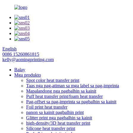
English
0086 15260861815
kelly@aomingprinting.com
Balay
Mga produkto
Spot color heat transfer print
Taas nga pag-atiman sa mga label sa pag-imprinta
Mapalandong nga pagbalhin sa kainit
Puff heat transfer print/foam heat transfer
Pag-offset sa pag-imprinta sa pagbalhin sa kainit
Foil print heat transfer
panon sa kainit pagbalhin print
Glitter print nga pagbalhin sa kainit
high-density/3D heat transfer print
Silicone heat transfer print