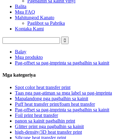
Pagbalhin sa kainit vinyl
Balita
Mga FAQ
Mahitungod Kanato
Paglibot sa Pabrika
Kontaka Kami
Balay
Mga produkto
Pag-offset sa pag-imprinta sa pagbalhin sa kainit
Mga kategoriya
Spot color heat transfer print
Taas nga pag-atiman sa mga label sa pag-imprinta
Mapalandong nga pagbalhin sa kainit
Puff heat transfer print/foam heat transfer
Pag-offset sa pag-imprinta sa pagbalhin sa kainit
Foil print heat transfer
panon sa kainit pagbalhin print
Glitter print nga pagbalhin sa kainit
high-density/3D heat transfer print
Silicone heat transfer print