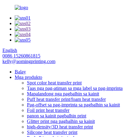
English
0086 15260861815
kelly@aomingprinting.com
Balay
Mga produkto
Spot color heat transfer print
Taas nga pag-atiman sa mga label sa pag-imprinta
Mapalandong nga pagbalhin sa kainit
Puff heat transfer print/foam heat transfer
Pag-offset sa pag-imprinta sa pagbalhin sa kainit
Foil print heat transfer
panon sa kainit pagbalhin print
Glitter print nga pagbalhin sa kainit
high-density/3D heat transfer print
Silicone heat transfer print