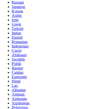
Russian
Japanese
Korean
Arabic
Irish
Greek
Turkish
Italian
Danish
Romanian
Indonesian
Czech
Afrikaans
Swedish
Polish
Basque
Catalan
Esperanto
Hindi
Lao
Albanian
Amharic
Armenian
Azerbaijani
Belarusian