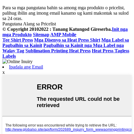
Para sa mga pangutana bahin sa among mga produkto o pricelist,
palihug ibilin ang imong email kanamo ug kami makontak sa sulod
sa 24 oras.
Pangutana Alang sa Pricelist
© Copyright 20102022 : Tanang Katungod Gireserba.
Init nga
mga Produkto
Sitemap
AMP Mobile
Tee Shirt Press
Mga Disenyo sa Heat Press Shirt
Mga Label sa
Pagbalhin sa Kainit
Pagbalhin sa Kainit nga Mga Label nga
Walay Tag
Sublimation Printing Heat Press
Heat Press Tagless
Labels
Ipadala ang Email
x