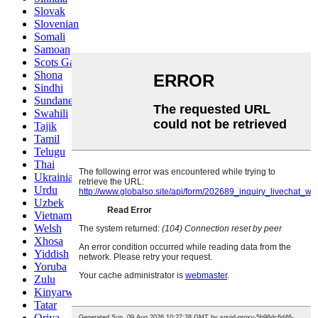
Slovak
Slovenian
Somali
Samoan
Scots Gaelic
Shona
Sindhi
Sundanese
Swahili
Tajik
Tamil
Telugu
Thai
Ukrainian
Urdu
Uzbek
Vietnamese
Welsh
Xhosa
Yiddish
Yoruba
Zulu
Kinyarwanda
Tatar
Oriya